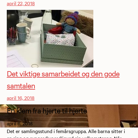
april 22, 2018
Det viktige samarbeidet og den gode
samtalen
april 16, 2018
En klem fra hjerte til hjerte
april 6, 2018
Det er samlingsstund i femårsgruppa. Alle barna sitter i
en ring og synger Super Sigurd sin velkomstsang. Når