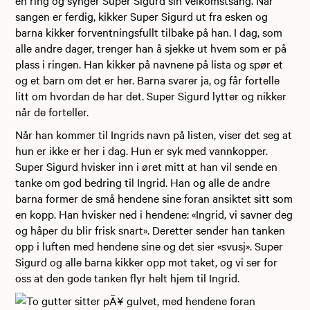
sangen er ferdig, kikker Super Sigurd ut fra esken og
barna kikker forventningsfullt tilbake på han. I dag, som
alle andre dager, trenger han å sjekke ut hvem som er på
plass i ringen. Han kikker på navnene på lista og spør et
og et barn om det er her. Barna svarer ja, og får fortelle
litt om hvordan de har det. Super Sigurd lytter og nikker
når de forteller.
Når han kommer til Ingrids navn på listen, viser det seg at
hun er ikke er her i dag. Hun er syk med vannkopper.
Super Sigurd hvisker inn i øret mitt at han vil sende en
tanke om god bedring til Ingrid. Han og alle de andre
barna former de små hendene sine foran ansiktet sitt som
en kopp. Han hvisker ned i hendene: «Ingrid, vi savner deg
og håper du blir frisk snart». Deretter sender han tanken
opp i luften med hendene sine og det sier «svusj». Super
Sigurd og alle barna kikker opp mot taket, og vi ser for
oss at den gode tanken flyr helt hjem til Ingrid.