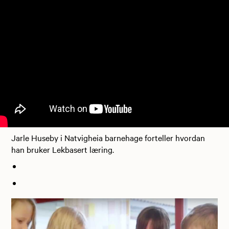
Jarle Huseby i Natvigheia barnehage forteller hvordan
han bruker Lekbasert læring.