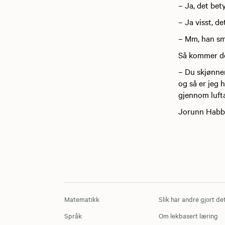
– Ja, det bety
– Ja visst, d
– Mm, han smi
Så kommer de
– Du skjønner
og så er jeg 
gjennom lufta 
Jorunn Habb
Matematikk
Slik har andre gjort de
Språk
Om lekbasert læring