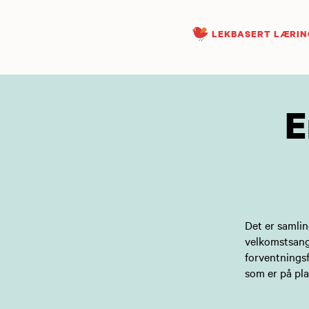
LEKBASERT LÆRIN
E
Det er samlin
velkomstsang.
forventningsf
som er på pla