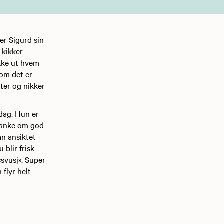
er Sigurd sin
 kikker
ekke ut hvem
 om det er
tter og nikker
 dag. Hun er
 tanke om god
an ansiktet
 blir frisk
«svusj». Super
 flyr helt