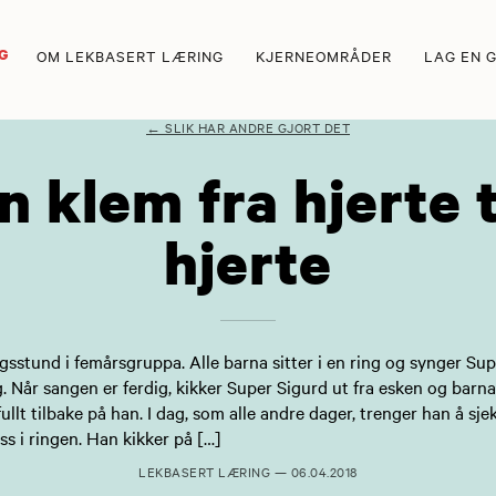
G
OM LEKBASERT LÆRING
KJERNEOMRÅDER
LAG EN 
← SLIK HAR ANDRE GJORT DET
n klem fra hjerte t
hjerte
gsstund i femårsgruppa. Alle barna sitter i en ring og synger Sup
 Når sangen er ferdig, kikker Super Sigurd ut fra esken og barna
ullt tilbake på han. I dag, som alle andre dager, trenger han å sj
ss i ringen. Han kikker på […]
LEKBASERT LÆRING
—
06.04.2018