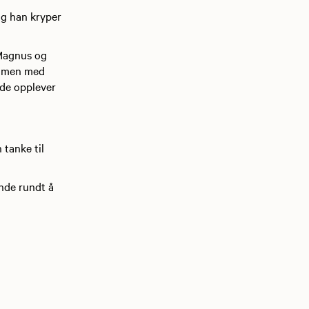
og han kryper
 Magnus og
sammen med
 de opplever
 tanke til
ende rundt å