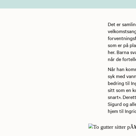
Det er samlin
velkomstsang.
forventningsf
som er på pla
her. Barna sva
når de fortell
Når han komme
syk med vannk
bedring til I
sitt som en k
snart». Deret
Sigurd og all
hjem til Ingri