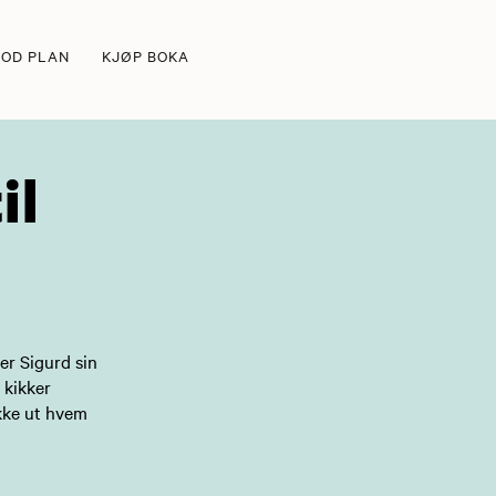
GOD PLAN
KJØP BOKA
il
er Sigurd sin
 kikker
ekke ut hvem