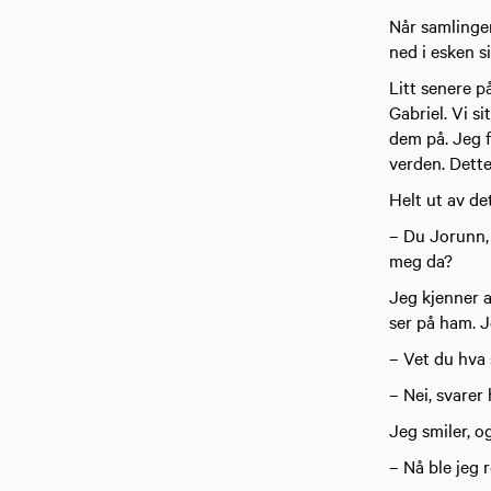
Når samlingen
ned i esken si
Litt senere p
Gabriel. Vi s
dem på. Jeg f
verden. Dette
Helt ut av de
– Du Jorunn, 
meg da?
Jeg kjenner a
ser på ham. J
– Vet du hva
– Nei, svarer 
Jeg smiler, og
– Nå ble jeg 