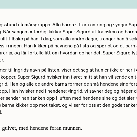
gsstund i femårsgruppa. Alle barna sitter i en ring og synger Sup
 Når sangen er ferdig, kikker Super Sigurd ut fra esken og barna
ullt tilbake på han. I dag, som alle andre dager, trenger han å sj
ss i ringen. Han kikker på navnene på lista og spør et og et barn
rer ja, og får fortelle litt om hvordan de har det. Super Sigurd ly
er.
r til Ingrids navn på listen, viser det seg at hun er ikke er her i
opper. Super Sigurd hvisker inn i øret mitt at han vil sende en
ngrid. Han og alle de andre barna former de små hendene sine for
opp. Han hvisker ned i hendene: «Ingrid, vi savner deg og håper du
ter sender han tanken opp i luften med hendene sine og det sier 
e barna kikker opp mot taket, og vi ser for oss at den gode tanken
d.