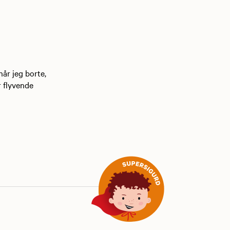
når jeg borte,
r flyvende