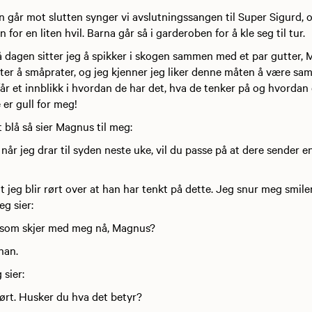
 går mot slutten synger vi avslutningssangen til Super Sigurd, 
n for en liten hvil. Barna går så i garderoben for å kle seg til tur.
å dagen sitter jeg å spikker i skogen sammen med et par gutter,
itter å småprater, og jeg kjenner jeg liker denne måten å være 
år et innblikk i hvordan de har det, hva de tenker på og hvordan
 er gull for meg!
t blå så sier Magnus til meg:
når jeg drar til syden neste uke, vil du passe på at dere sender en
t jeg blir rørt over at han har tenkt på dette. Jeg snur meg smil
eg sier:
 som skjer med meg nå, Magnus?
han.
 sier:
rørt. Husker du hva det betyr?