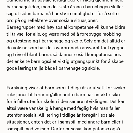
barnehagetiden, men det siste årene i barnehagen skiller
seg ut siden barna nå har større muligheter for å sette
ord på og reflektere over sosiale situasjoner.
Barnegrupper med høy sosial kompetanse vil kunne bidra
til trivsel for alle, og være med på å forebygge mobbing
og utestenging i barnehage og skole. Selv om det alltid er
de voksne som har det overordnede ansvaret for trygghet
og trivsel blant barna, så danner sosial kompetanse hos
det enkelte barn også et viktig utgangspunkt for å skape
gode læringsmiljø både i barnehage og skole.
Forskning viser at barn som i tidlige år er utsatt for svake
relasjoner til lærer og/eller andre barn har en økt risiko
for å falle utenfor skolen i den senere utviklingen. Det kan
altså være vanskelig å henge med faglig hvis man faller
utenfor sosialt. All læring i tidlige år foregår i sosiale
situasjoner, enten det er i samspill med andre barn eller i
samspill med voksne. Derfor er sosial kompetanse også